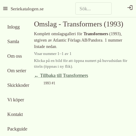
Seriekatalogen.se
Omslag -
Transformers
(1993)
Inlogg
Komplett omslagsgalleri för
Transformers
(1993)
,
utgiven av Atlantic Förlags AB/Pandora
.
1 nummer
Samla
listade nedan.
Visar nummer
1
–
1
av
1
Om oss
Klicka på en bild för att öppna numret på huvudsidan för
titeln (öppnas i ny flik).
Om serier
← Tillbaka till
Transformers
1993 #1
Skickkoder
Vi köper
Kontakt
Packguide