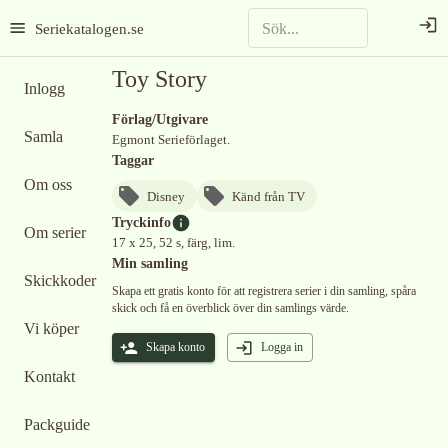
Seriekatalogen.se
Toy Story
Inlogg
Förlag/Utgivare
Samla
Egmont Serieförlaget.
Taggar
Om oss
Disney
Känd från TV
Tryckinfo
Om serier
17 x 25, 52 s, färg, lim.
Min samling
Skickkoder
Skapa ett gratis konto för att registrera serier i din samling, spåra
skick och få en överblick över din samlings värde.
Vi köper
Skapa konto
Logga in
Kontakt
Packguide