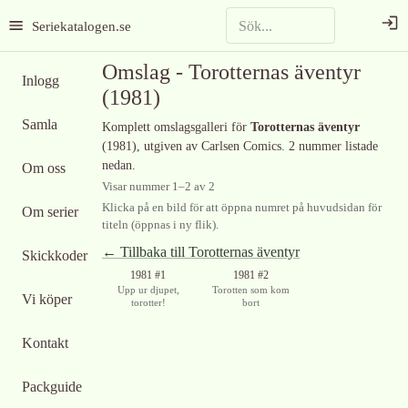
Seriekatalogen.se
Omslag -
Torotternas äventyr
Inlogg
(1981)
Samla
Komplett omslagsgalleri för
Torotternas äventyr
(1981)
, utgiven av Carlsen Comics
.
2 nummer listade
nedan.
Om oss
Visar nummer
1
–
2
av
2
Klicka på en bild för att öppna numret på huvudsidan för
Om serier
titeln (öppnas i ny flik).
← Tillbaka till
Torotternas äventyr
Skickkoder
1981 #1
1981 #2
Upp ur djupet,
Torotten som kom
Vi köper
torotter!
bort
Kontakt
Packguide