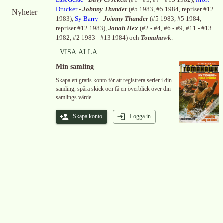
EsseGesse
-
Davy Crockett
(
#1 - #5, #7 - #13 1982
)
,
Mort
Drucker
-
Johnny Thunder
(
#5 1983, #5 1984, repriser #12
Nyheter
1983
)
,
Sy Barry
-
Johnny Thunder
(
#5 1983, #5 1984,
repriser #12 1983
)
,
Jonah Hex
(
#2 - #4, #6 - #9, #11 - #13
1982, #2 1983 - #13 1984
)
och
Tomahawk
.
VISA ALLA
Min samling
Skapa ett gratis konto för att registrera serier i din
samling, spåra skick och få en överblick över din
samlings värde.
Skapa konto
Logga in