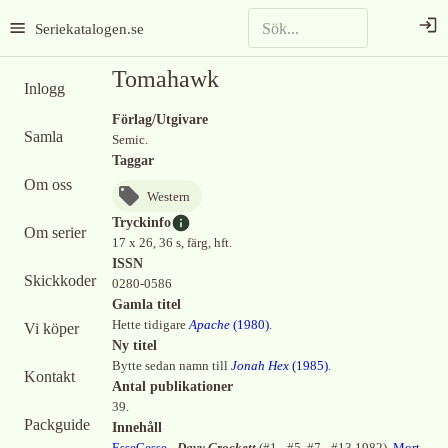
Seriekatalogen.se
Tomahawk
Inlogg
Förlag/Utgivare
Samla
Semic.
Taggar
Om oss
Western
Tryckinfo
Om serier
17 x 26, 36 s, färg, hft.
ISSN
Skickkoder
0280-0586
Gamla titel
Hette tidigare
Apache
(
1980
)
.
Vi köper
Ny titel
Bytte sedan namn till
Jonah Hex
(
1985
)
.
Kontakt
Antal publikationer
39.
Packguide
Innehåll