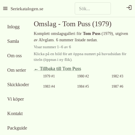
Seriekatalogen.se
Omslag -
Tom Puss
(1979)
Inlogg
Komplett omslagsgalleri för
Tom Puss
(1979)
, utgiven
av Alvglans
.
6 nummer listade nedan.
Samla
Visar nummer
1
–
6
av
6
Klicka på en bild för att öppna numret på huvudsidan för
Om oss
titeln (öppnas i ny flik).
← Tillbaka till
Tom Puss
Om serier
1979 #1
1980 #2
1982 #3
Skickkoder
1983 #4
1984 #5
1987 #6
Vi köper
Kontakt
Packguide