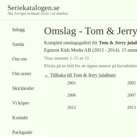
Seriekatalogen.se
Alla Sveriges tecknade serier i en databas
Omslag -
Tom & Jerry
Inlogg
Komplett omslagsgalleri för
Tom & Jerry jula
Samla
Egmont Kids Media AB (2013 - 2014)
.
15 numm
Visar nummer
1
–
15
av
15
Om oss
Klicka på en bild för att öppna numret på huvudsidan f
Om serier
← Tillbaka till
Tom & Jerry julalbum
Ingen bild tillgän
2001
2002
Skickkoder
Ingen bild tillgänglig
2006
2007
Vi köper
Ingen bild tillgänglig
2012
2013
Kontakt
Packguide