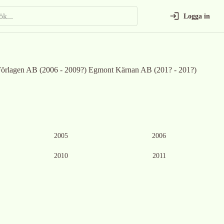
Logga in
 Förlagen AB (2006 - 2009?) Egmont Kärnan AB (201? - 201?)
Ingen bild tillgänglig
2005
2006
2010
2011