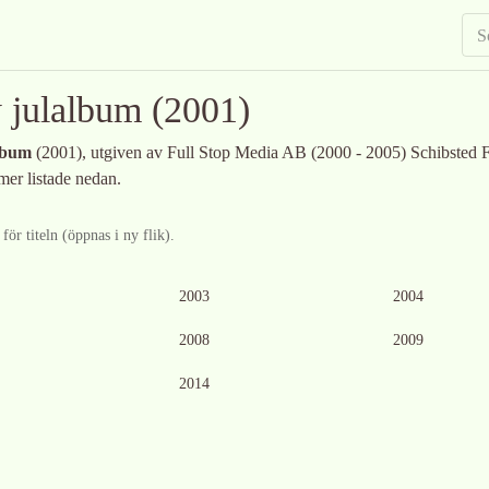
 julalbum
(2001)
lbum
(2001)
, utgiven av Full Stop Media AB (2000 - 2005) Schibsted
er listade nedan.
ör titeln (öppnas i ny flik).
glig
Ingen bild tillgänglig
2003
2004
Ingen bild tillgänglig
Ingen bild tillgänglig
2008
2009
2014