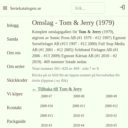
Seriekatalogen.se
Omslag -
Tom & Jerry
(1979)
Inlogg
Komplett omslagsgalleri för
Tom & Jerry
(1979)
,
utgiven av Semic Press AB (#1 1979 - #12 1997) Egmont
Samla
Serieförlaget AB (#13 1997 - #12 2000) Full Stop Media
AB (#1 2001 - #12 2005) Schibsted Förlagen AB (#1
Om oss
2006 - #13 2009) Egmont Kärnan AB (#1 2010 - #2
2019)
.
469 nummer listade nedan.
Om serier
Visar nummer
361
–
420
av
469
· sida 7 av 8
Klicka på en bild för att öppna numret på huvudsidan för
Skickkoder
titeln (öppnas i ny flik).
← Tillbaka till
Tom & Jerry
Vi köper
Ingen bild
Ingen bild
Ingen bild
2009 #7
2009 #8
2009 #9
tillgänglig
tillgänglig
tillgänglig
Ingen bild
Ingen bild
Ingen bild
2009 #10
2009 #11
2009 #12
Kontakt
tillgänglig
tillgänglig
tillgänglig
Ingen bild
Ingen bild
Ingen bild
2009 #13
2010 #1
2010 #2
tillgänglig
tillgänglig
tillgänglig
Packguide
Ingen bild
Ingen bild
Ingen bild
2010 #3
2010 #4
2010 #5