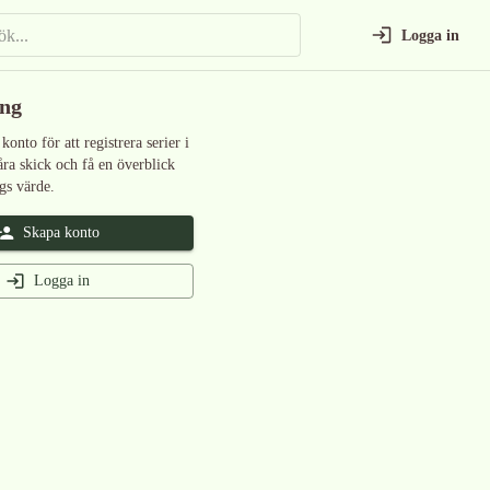
Logga in
ing
 konto för att registrera serier i
åra skick och få en överblick
gs värde.
Skapa konto
Logga in