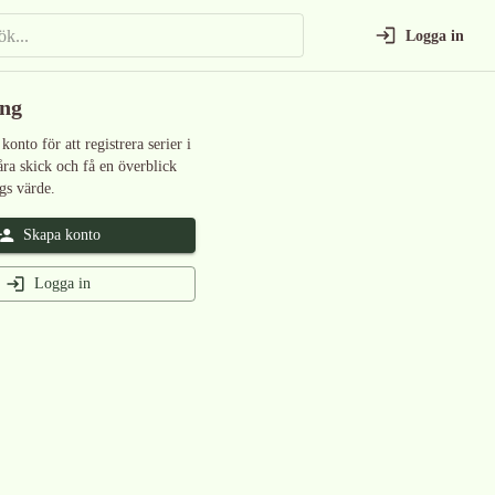
Logga in
ing
 konto för att registrera serier i
åra skick och få en överblick
gs värde.
Skapa konto
Logga in