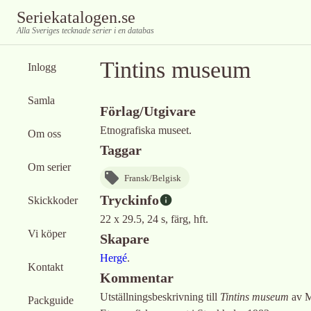
Seriekatalogen.se
Alla Sveriges tecknade serier i en databas
Tintins museum
Inlogg
Samla
Förlag/Utgivare
Etnografiska museet.
Om oss
Taggar
Om serier
Fransk/Belgisk
Tryckinfo
Skickkoder
22 x 29.5, 24 s, färg, hft.
Vi köper
Skapare
Hergé
.
Kontakt
Kommentar
Utställningsbeskrivning till
Tintins museum
av M
Packguide