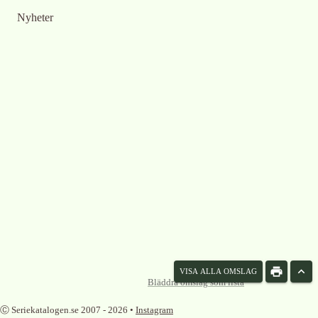
Nyheter
VISA ALLA OMSLAG
Bläddra omslag som lista
Ⓒ Seriekatalogen.se 2007 -
2026
•
Instagram