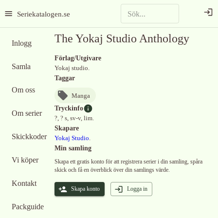
Seriekatalogen.se
The Yokaj Studio Anthology
Inlogg
Förlag/Utgivare
Samla
Yokaj studio.
Taggar
Om oss
Manga
Tryckinfo
Om serier
?, ? s, sv-v, lim.
Skapare
Skickkoder
Yokaj Studio
.
Min samling
Vi köper
Skapa ett gratis konto för att registrera serier i din samling, spåra
skick och få en överblick över din samlings värde.
Kontakt
Skapa konto
Logga in
Packguide