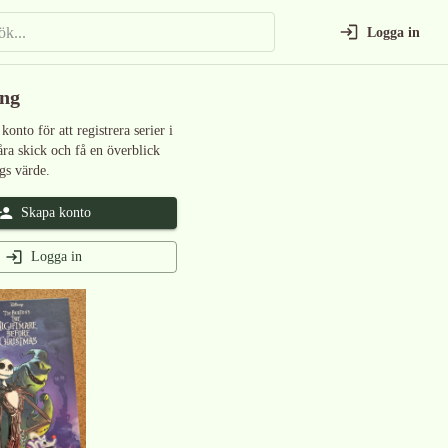
Logga in
ing
 konto för att registrera serier i
åra skick och få en överblick
gs värde.
Skapa konto
Logga in