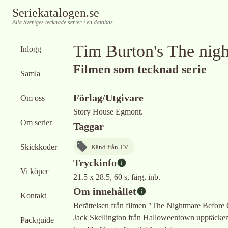
Seriekatalogen.se
Alla Sveriges tecknade serier i en databas
Tim Burton's The nig
Inlogg
Filmen som tecknad serie
Samla
Förlag/Utgivare
Om oss
Story House Egmont.
Om serier
Taggar
Skickkoder
Känd från TV
Tryckinfo
Vi köper
21.5 x 28.5, 60 s, färg, inb.
Om innehållet
Kontakt
Berättelsen från filmen "The Nightmare Before 
Jack Skellington från Halloweentown upptäcker och
Packguide