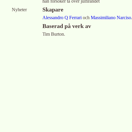
han försöker ta över julfirandet
Skapare
Nyheter
Alessandro Q Ferrari
och
Massimiliano Narciso
Baserad på verk av
Tim Burton.