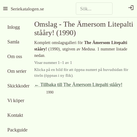
Seriekatalogen.se
Omslag -
The Ämersom Litepalti
Inlogg
stååry!
(1990)
Samla
Komplett omslagsgalleri för
The Ämersom Litepalti
stååry!
(1990)
, utgiven av Medusa
.
1 nummer listade
nedan.
Om oss
Visar nummer
1
–
1
av
1
Klicka på en bild för att öppna numret på huvudsidan för
Om serier
titeln (öppnas i ny flik).
← Tillbaka till
The Ämersom Litepalti stååry!
Skickkoder
1990
Vi köper
Kontakt
Packguide