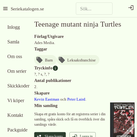
Seriekatalogen.se
Teenage mutant ninja Turtles
Inlogg
Förlag/Utgivare
Samla
Ades Media.
Taggar
Om oss
Barn
Leksaksfranchise
Tryckinfo
Om serier
?, ? s, ?, ?
Antal publikationer
Skickkoder
2.
Skapare
Kevin Eastman
och
Peter Laird
.
Vi köper
Min samling
Skapa ett gratis konto för att registrera serier i din
Kontakt
samling, spåra skick och få en överblick över din
samlings värde.
Packguide
Skapa konto
Logga in