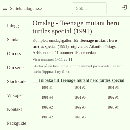
Seriekatalogen.se
Omslag -
Teenage mutant hero
Inlogg
turtles special
(1991)
Samla
Komplett omslagsgalleri för
Teenage mutant hero
turtles special
(1991)
, utgiven av Atlantic Förlags
AB/Pandora
.
11 nummer listade nedan.
Om oss
Visar nummer
1
–
11
av
11
Klicka på en bild för att öppna numret på huvudsidan för
Om serier
titeln (öppnas i ny flik).
← Tillbaka till
Teenage mutant hero turtles special
Skickkoder
Ingen bild
Ingen bild
Ingen bild
1991 #1
1991 #2
1991 #3
tillgänglig
tillgänglig
tillgänglig
Vi köper
Ingen bild
1991 #4
1991 #5
1992 #1
tillgänglig
Ingen bild
Ingen bild
1992 #2
1992 #3
1993 #1
Kontakt
tillgänglig
tillgänglig
Ingen bild
1993 #2
1993 #3
tillgänglig
Packguide