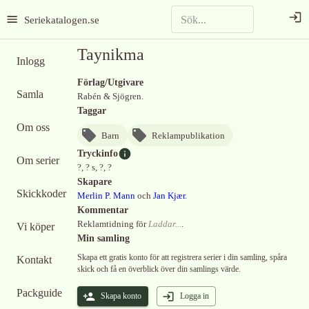
Seriekatalogen.se
Taynikma
Inlogg
Förlag/Utgivare
Samla
Rabén & Sjögren.
Taggar
Om oss
Barn
Reklampublikation
Tryckinfo
Om serier
?, ? s, ?, ?
Skapare
Skickkoder
Merlin P. Mann
och
Jan Kjær
.
Kommentar
Reklamtidning för
Laddar...
.
Vi köper
Min samling
Skapa ett gratis konto för att registrera serier i din samling, spåra
Kontakt
skick och få en överblick över din samlings värde.
Packguide
Skapa konto
Logga in