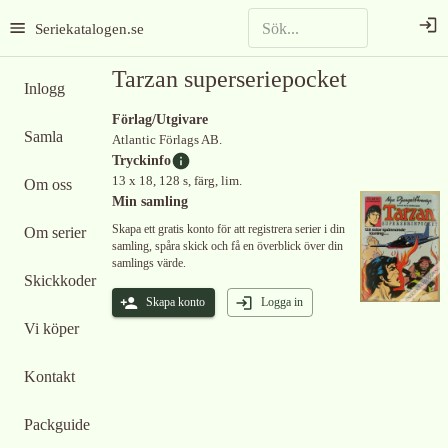
Seriekatalogen.se
Tarzan superseriepocket
Inlogg
Förlag/Utgivare
Samla
Atlantic Förlags AB.
Tryckinfo
13 x 18, 128 s, färg, lim.
Om oss
Min samling
Skapa ett gratis konto för att registrera serier i din
Om serier
samling, spåra skick och få en överblick över din
samlings värde.
Skickkoder
Skapa konto
Logga in
Vi köper
Kontakt
Packguide