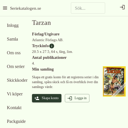
Seriekatalogen.se
Tarzan
Inlogg
Förlag/Utgivare
Samla
Atlantic Förlags AB.
Tryckinfo
20.5 x 27.5, 64 s, färg, lim.
Om oss
Antal publikationer
4.
Om serier
Min samling
Skapa ett gratis konto för att registrera serier i din
Skickkoder
samling, spåra skick och få en överblick över din
samlings värde.
Vi köper
Skapa konto
Logga in
Kontakt
Packguide