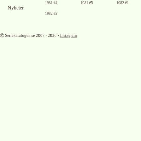
1981 #4
1981 #5
1982 #1
Nyheter
1982 #2
Ⓒ Seriekatalogen.se 2007 -
2026
•
Instagram