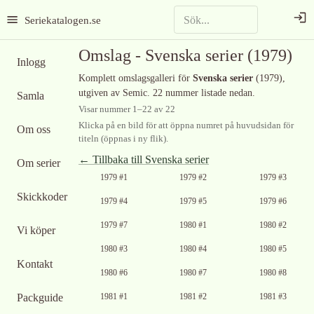
Seriekatalogen.se
Omslag -
Svenska serier
(1979)
Inlogg
Komplett omslagsgalleri för
Svenska serier
(1979)
,
utgiven av Semic
.
22 nummer listade nedan.
Samla
Visar nummer
1
–
22
av
22
Klicka på en bild för att öppna numret på huvudsidan för
Om oss
titeln (öppnas i ny flik).
← Tillbaka till
Svenska serier
Om serier
1979 #1
1979 #2
1979 #3
Skickkoder
1979 #4
1979 #5
1979 #6
1979 #7
1980 #1
1980 #2
Vi köper
1980 #3
1980 #4
1980 #5
Kontakt
1980 #6
1980 #7
1980 #8
Packguide
1981 #1
1981 #2
1981 #3