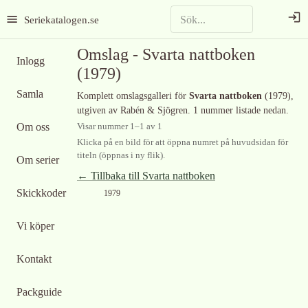
Seriekatalogen.se
Omslag -
Svarta nattboken
Inlogg
(1979)
Samla
Komplett omslagsgalleri för
Svarta nattboken
(1979)
,
utgiven av Rabén & Sjögren
.
1 nummer listade nedan.
Om oss
Visar nummer
1
–
1
av
1
Klicka på en bild för att öppna numret på huvudsidan för
titeln (öppnas i ny flik).
Om serier
← Tillbaka till
Svarta nattboken
Skickkoder
1979
Vi köper
Kontakt
Packguide