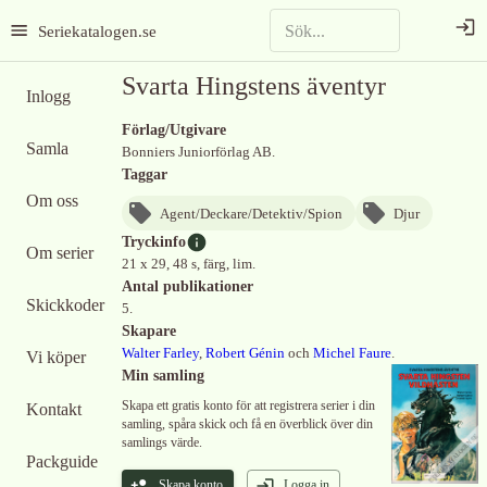
Seriekatalogen.se
Svarta Hingstens äventyr
Inlogg
Förlag/Utgivare
Samla
Bonniers Juniorförlag AB.
Taggar
Om oss
Agent/Deckare/Detektiv/Spion
Djur
Tryckinfo
Om serier
21 x 29, 48 s, färg, lim.
Antal publikationer
Skickkoder
5.
Skapare
Walter Farley
,
Robert Génin
och
Michel Faure
.
Vi köper
Min samling
Skapa ett gratis konto för att registrera serier i din
Kontakt
samling, spåra skick och få en överblick över din
samlings värde.
Packguide
Skapa konto
Logga in