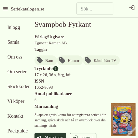
Seriekatalogen.se
Svampbob Fyrkant
Inlogg
Förlag/Utgivare
Samla
Egmont Kärnan AB.
Taggar
Om oss
Barn
Humor
Känd från TV
Tryckinfo
Om serier
17 x 26, 36 s, färg, hft.
ISSN
Skickkoder
1652-8093
Antal publikationer
6.
Vi köper
Min samling
Skapa ett gratis konto för att registrera serier i din
Kontakt
samling, spåra skick och få en överblick över din
samlings värde.
Packguide
Skapa konto
Logga in