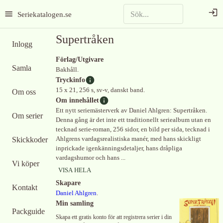
Seriekatalogen.se
Supertråken
Inlogg
Förlag/Utgivare
Samla
Bakhåll.
Tryckinfo
15 x 21, 256 s, sv-v, danskt band.
Om oss
Om innehållet
Ett nytt seriemästerverk av Daniel Ahlgren: Supertråken.
Om serier
Denna gång är det inte ett traditionellt seriealbum utan en
tecknad serie-roman, 256 sidor, en bild per sida, tecknad i
Skickkoder
Ahlgrens vardagsrealistiska manér, med hans skickligt
inprickade igenkänningsdetaljer, hans dråpliga
vardagshumor och hans ...
Vi köper
VISA HELA
Skapare
Kontakt
Daniel Ahlgren
.
Min samling
Packguide
Skapa ett gratis konto för att registrera serier i din