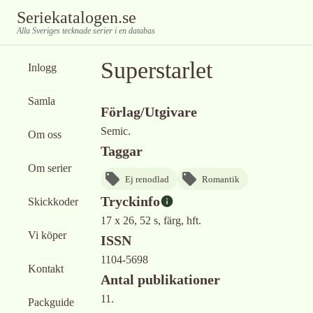
Seriekatalogen.se
Alla Sveriges tecknade serier i en databas
Superstarlet
Inlogg
Samla
Förlag/Utgivare
Semic.
Om oss
Taggar
Om serier
Ej renodlad
Romantik
Tryckinfo
Skickkoder
17 x 26, 52 s, färg, hft.
Vi köper
ISSN
1104-5698
Kontakt
Antal publikationer
11.
Packguide