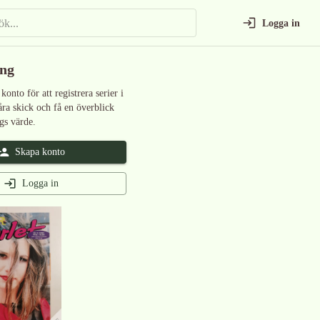
Logga in
ing
 konto för att registrera serier i
åra skick och få en överblick
gs värde.
Skapa konto
Logga in