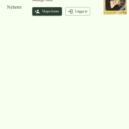
samlings värde.
Nyheter
Skapa konto
Logga in