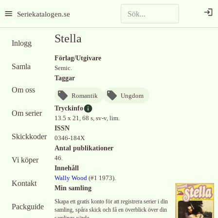
Seriekatalogen.se
Stella
Inlogg
Förlag/Utgivare
Samla
Semic.
Taggar
Om oss
Romantik
Ungdom
Tryckinfo
Om serier
13.5 x 21, 68 s, sv-v, lim.
ISSN
Skickkoder
0346-184X
Antal publikationer
46.
Vi köper
Innehåll
Wally Wood
(
#1 1973
)
.
Kontakt
Min samling
Skapa ett gratis konto för att registrera serier i din
Packguide
samling, spåra skick och få en överblick över din