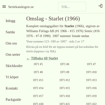
Seriekatalogen.se
Omslag -
Starlet
(1966)
Inlogg
Komplett omslagsgalleri för
Starlet
(1966)
, utgiven av
Williams Förlags AB (#1 1966 - #15 1976) Semic (#16
Samla
1976 - #7-8 1990)
.
1007 nummer listade nedan.
Visar nummer
121
–
180
av
1007
· sida 3 av 17
Om oss
Klicka på en bild för att öppna numret på huvudsidan för
titeln (öppnas i ny flik).
Om serier
← Tillbaka till
Starlet
1971 #5
1971 #6
1971 #7
Skickkoder
1971 #8
1971 #9
1971 #10
Vi köper
1971 #11
1971 #12
1971 #13
Kontakt
1971 #14
1971 #15
1971 #16
1971 #17
1971 #18
1971 #19
Packguide
1971 #20
1971 #21
1971 #22