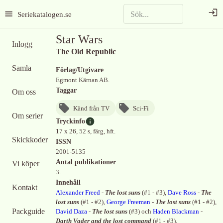
Seriekatalogen.se
Star Wars
Inlogg
The Old Republic
Samla
Förlag/Utgivare
Egmont Kärnan AB.
Taggar
Om oss
Känd från TV
Sci-Fi
Om serier
Tryckinfo
17 x 26, 52 s, färg, hft.
Skickkoder
ISSN
2001-5135
Antal publikationer
Vi köper
3.
Innehåll
Kontakt
Alexander Freed
-
The lost suns
(
#1 - #3
)
,
Dave Ross
-
The
lost suns
(
#1 - #2
)
,
George Freeman
-
The lost suns
(
#1 - #2
)
,
Packguide
David Daza
-
The lost suns
(
#3
)
och
Haden Blackman
-
Darth Vader and the lost command
(
#1 - #3
)
.