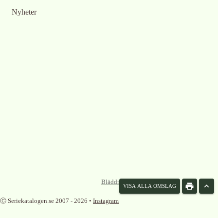
Nyheter
Bläddra omslag som lista
VISA ALLA OMSLAG
Ⓒ Seriekatalogen.se 2007 -
2026
•
Instagram