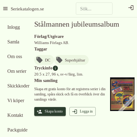
Seriekatalogen.se
Stålmannen jubileumsalbum
Inlogg
Förlag/Utgivare
Samla
Williams Förlags AB.
Taggar
Om oss
DC
Superhjältar
Tryckinfo
Om serier
20.5 x 27, 96 s, sv-v/färg, lim.
Min samling
Skickkoder
Skapa ett gratis konto för att registrera serier i din
samling, spåra skick och få en överblick över din
samlings värde.
Vi köper
Skapa konto
Logga in
Kontakt
Packguide