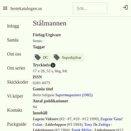
Seriekatalogen.se
Stålmannen
Inlogg
Förlag/Utgivare
Samla
Semic.
Taggar
Om oss
DC
Superhjältar
Tryckinfo
Om serier
17 x 26, 52 s, färg, hft.
ISSN
Skickkoder
0281-6075
Gamla titel
Hette tidigare
Supermagasinet
(
1982
)
.
Vi köper
Antal publikationer
94.
Kontakt
Innehåll
Lagens Väktare
(
#2 - #7, #10 - #12 1990
)
,
Eugene 'Gene'
Packguide
Colan
-
Läderlappen
(
#3 1984
)
,
Tony De Zuñiga
-
Läderlappen
(
#3 1984
)
,
Frank Miller
-
Läderlappen
(
#12