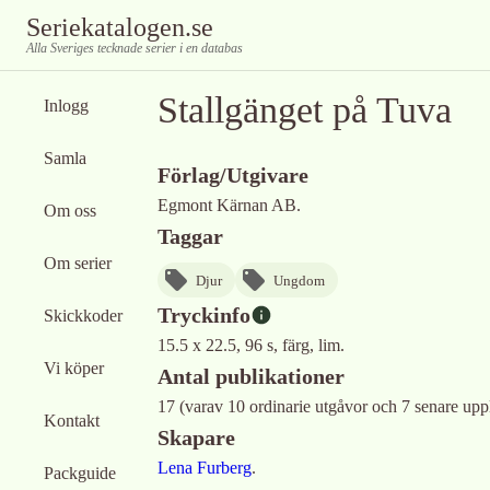
Seriekatalogen.se
Alla Sveriges tecknade serier i en databas
Stallgänget på Tuva
Inlogg
Samla
Förlag/Utgivare
Egmont Kärnan AB.
Om oss
Taggar
Om serier
Djur
Ungdom
Tryckinfo
Skickkoder
15.5 x 22.5, 96 s, färg, lim.
Vi köper
Antal publikationer
17 (varav 10 ordinarie utgåvor och 7 senare upp
Kontakt
Skapare
Lena Furberg
.
Packguide