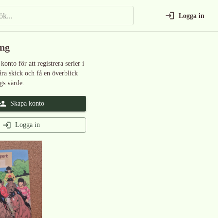
Logga in
ing
 konto för att registrera serier i
åra skick och få en överblick
gs värde.
Skapa konto
Logga in