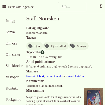
Seriekatalogen.se
Stall Norrsken
Inlogg
Förlag/Utgivare
Samla
Bonnier Carlsen.
Taggar
Om oss
Djur
Ej renodlad
Manga
Tryckinfo
Om serier
13 x 18, 158 s, sv-v/färg, lim.
Antal publikationer
Skickkoder
8 (varav 6 ordinarie utgåvor och 2 senare upplagor).
Skapare
Noomi Hebert
,
Lena Olmark
och
Åsa Ekström
.
Vi köper
Kommentar
Textsidor blandat med serier.
Kontakt
Min samling
Skapa ett gratis konto för att registrera serier i din
Packguide
samling, spåra skick och få en överblick över din