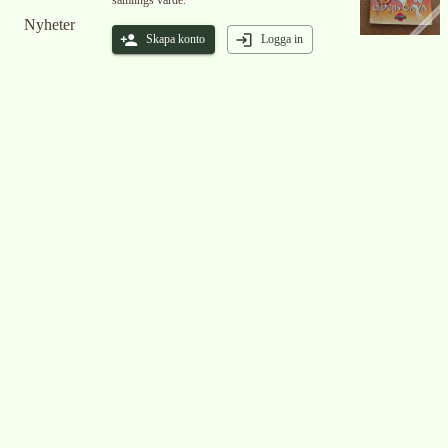
samlings värde.
Nyheter
Skapa konto
Logga in