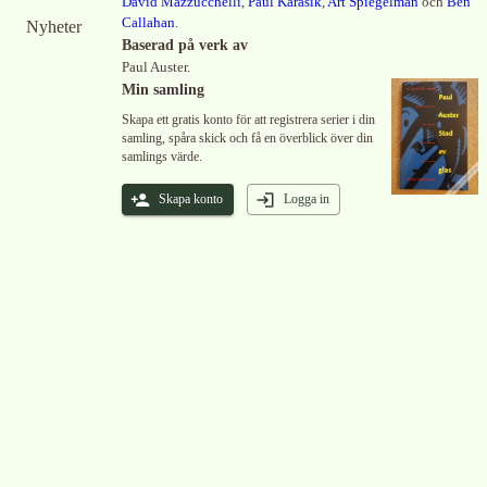
David Mazzucchelli
,
Paul Karasik
,
Art Spiegelman
och
Ben
Callahan
.
Nyheter
Baserad på verk av
Paul Auster.
Min samling
Skapa ett gratis konto för att registrera serier i din
samling, spåra skick och få en överblick över din
samlings värde.
Skapa konto
Logga in