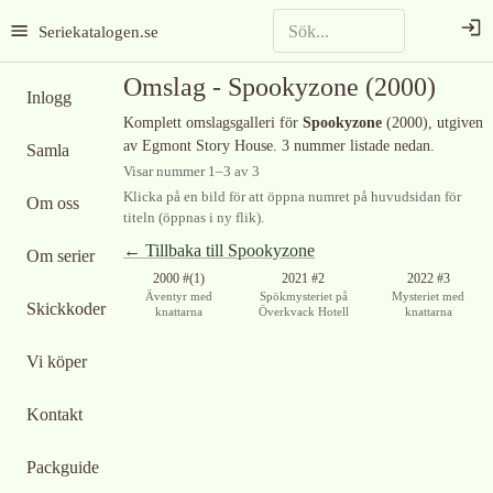
Seriekatalogen.se
Omslag -
Spookyzone
(2000)
Inlogg
Komplett omslagsgalleri för
Spookyzone
(2000)
, utgiven
av Egmont Story House
.
3 nummer listade nedan.
Samla
Visar nummer
1
–
3
av
3
Klicka på en bild för att öppna numret på huvudsidan för
Om oss
titeln (öppnas i ny flik).
← Tillbaka till
Spookyzone
Om serier
Ingen bild
2000 #(1)
2021 #2
2022 #3
tillgänglig
Äventyr med
Spökmysteriet på
Mysteriet med
Skickkoder
knattarna
Överkvack Hotell
knattarna
Vi köper
Kontakt
Packguide