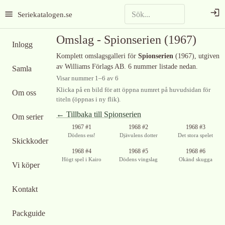
Seriekatalogen.se
Omslag -
Spionserien
(1967)
Inlogg
Komplett omslagsgalleri för
Spionserien
(1967)
, utgiven
av Williams Förlags AB
.
6 nummer listade nedan.
Samla
Visar nummer
1
–
6
av
6
Klicka på en bild för att öppna numret på huvudsidan för
Om oss
titeln (öppnas i ny flik).
← Tillbaka till
Spionserien
Om serier
1967 #1
1968 #2
1968 #3
Dödens ess!
Djävulens dotter
Det stora spelet
Skickkoder
1968 #4
1968 #5
1968 #6
Högt spel i Kairo
Dödens vingslag
Okänd skugga
Vi köper
Kontakt
Packguide