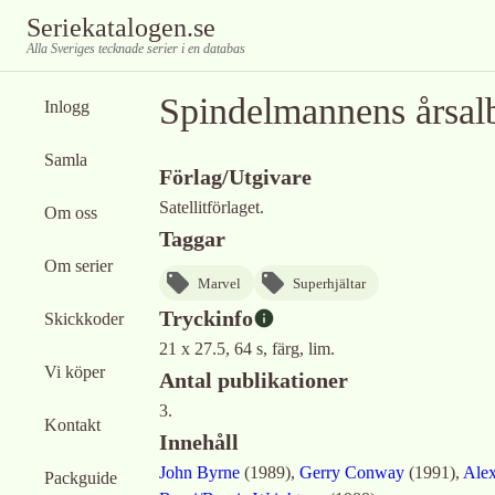
Seriekatalogen.se
Alla Sveriges tecknade serier i en databas
Spindelmannens årsa
Inlogg
Samla
Förlag/Utgivare
Satellitförlaget.
Om oss
Taggar
Om serier
Marvel
Superhjältar
Tryckinfo
Skickkoder
21 x 27.5, 64 s, färg, lim.
Vi köper
Antal publikationer
3.
Kontakt
Innehåll
John Byrne
(
1989
)
,
Gerry Conway
(
1991
)
,
Alex
Packguide