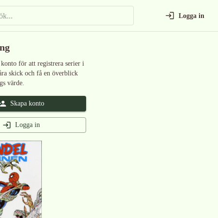
Logga in
ing
 konto för att registrera serier i
åra skick och få en överblick
gs värde.
Skapa konto
Logga in