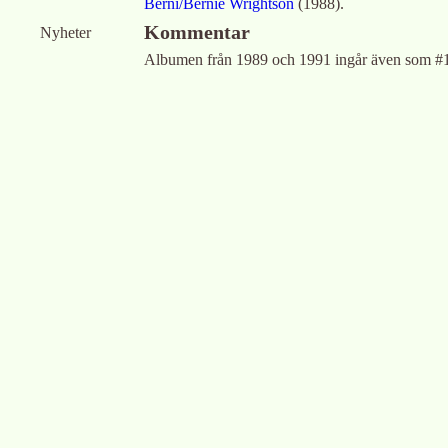
Berni/Bernie Wrightson
(
1988
)
.
Kommentar
Nyheter
Albumen från 1989 och 1991 ingår även som #1