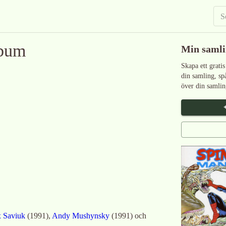
lbum
Min saml
Skapa ett gratis
din samling, sp
över din samlin
 Saviuk
(
1991
)
,
Andy Mushynsky
(
1991
)
och