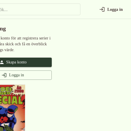
Logga in
ing
 konto för att registrera serier i
åra skick och få en överblick
gs värde.
Skapa konto
Logga in