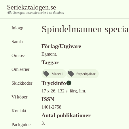
Seriekatalogen.se
Alla Sveriges tecknade serier i en databas
Spindelmannen specia
Inlogg
Samla
Förlag/Utgivare
Egmont.
Om oss
Taggar
Om serier
Marvel
Superhjältar
Tryckinfo
Skickkoder
17 x 26, 132 s, färg, lim.
Vi köper
ISSN
1401-2758
Kontakt
Antal publikationer
3.
Packguide