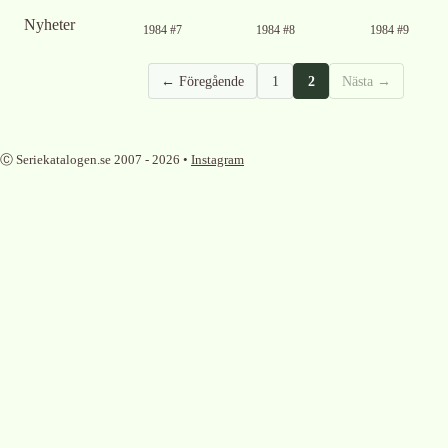
Nyheter
1984 #7
1984 #8
1984 #9
← Föregående
1
2
Nästa →
Ⓒ Seriekatalogen.se 2007 -
2026
•
Instagram