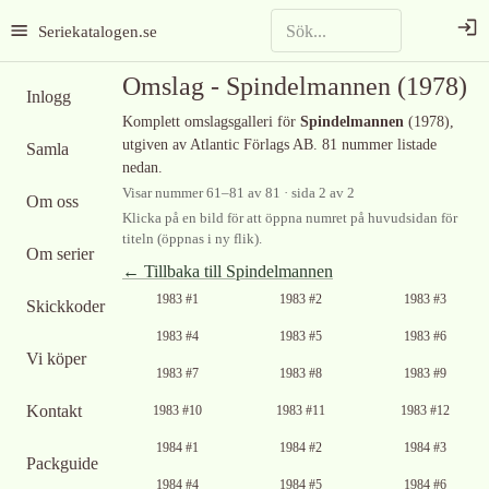
Seriekatalogen.se
Omslag -
Spindelmannen
(1978)
Inlogg
Komplett omslagsgalleri för
Spindelmannen
(1978)
,
utgiven av Atlantic Förlags AB
.
81 nummer listade
Samla
nedan.
Visar nummer
61
–
81
av
81
· sida 2 av 2
Om oss
Klicka på en bild för att öppna numret på huvudsidan för
titeln (öppnas i ny flik).
Om serier
← Tillbaka till
Spindelmannen
1983 #1
1983 #2
1983 #3
Skickkoder
1983 #4
1983 #5
1983 #6
Vi köper
1983 #7
1983 #8
1983 #9
Kontakt
1983 #10
1983 #11
1983 #12
1984 #1
1984 #2
1984 #3
Packguide
1984 #4
1984 #5
1984 #6