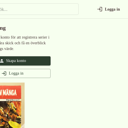
Logga in
ing
 konto för att registrera serier i
åra skick och få en överblick
gs värde.
Skapa konto
Logga in