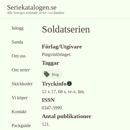
Seriekatalogen.se
Alla Sveriges tecknade serier i en databas
Soldatserien
Inlogg
Samla
Förlag/Utgivare
Pingvinförlaget.
Om oss
Taggar
Om serier
Krig
Tryckinfo
Skickkoder
12 x 17, 68 s, sv-v, lim.
Vi köper
ISSN
0347-5999
Kontakt
Antal publikationer
121.
Packguide