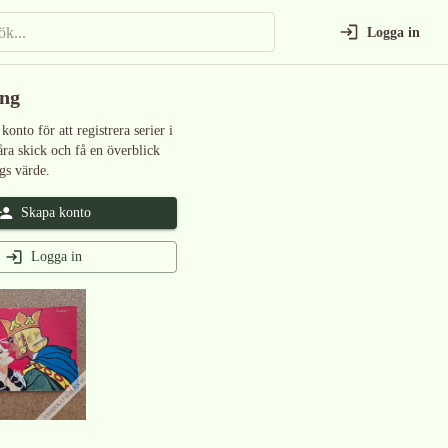
Logga in
ing
 konto för att registrera serier i
åra skick och få en överblick
gs värde.
Skapa konto
Logga in