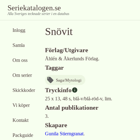
Seriekatalogen.se
Alla Sveriges tecknade serier i en databas
Snövit
Inlogg
Samla
Förlag/Utgivare
Åhlén & Åkerlunds Förlag.
Om oss
Taggar
Om serier
Saga/Mytologi
Tryckinfo
Skickkoder
25 x 13, 48 s, blå-v/blå-röd-v, lim.
Vi köper
Antal publikationer
3.
Kontakt
Skapare
Gunila Stierngranat
.
Packguide