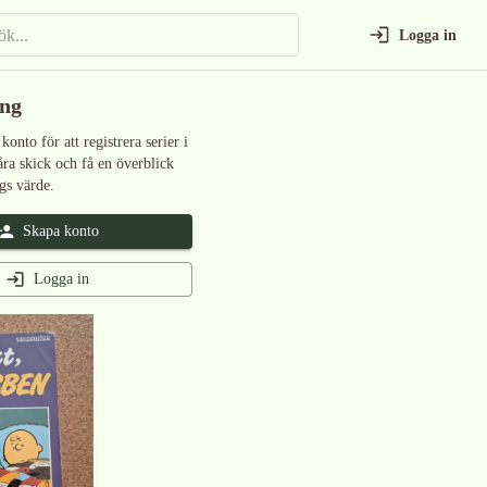
Logga in
ing
 konto för att registrera serier i
åra skick och få en överblick
gs värde.
Skapa konto
Logga in