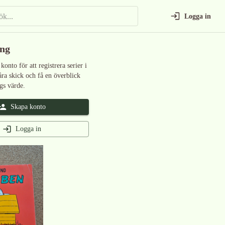
Logga in
ing
 konto för att registrera serier i
åra skick och få en överblick
gs värde.
Skapa konto
Logga in