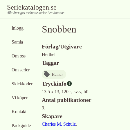
Seriekatalogen.se
Alla Sveriges tecknade serier i en databas
Snobben
Inlogg
Samla
Förlag/Utgivare
Herthel.
Om oss
Taggar
Om serier
Humor
Tryckinfo
Skickkoder
13.5 x 13, 120 s, sv-v, hft.
Vi köper
Antal publikationer
9.
Kontakt
Skapare
Charles M. Schulz
.
Packguide