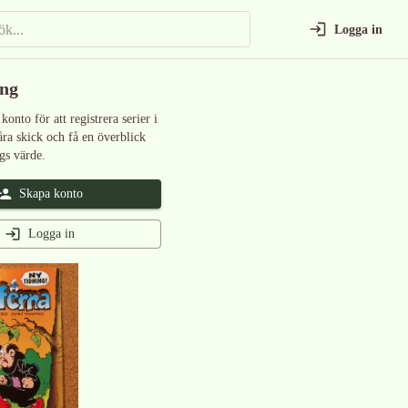
Logga in
ing
 konto för att registrera serier i
åra skick och få en överblick
gs värde.
Skapa konto
Logga in