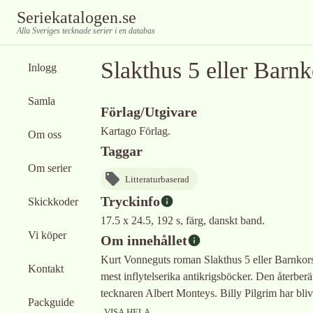
Seriekatalogen.se
Alla Sveriges tecknade serier i en databas
Slakthus 5 eller Barnk
Inlogg
Samla
Förlag/Utgivare
Kartago Förlag.
Om oss
Taggar
Om serier
Litteraturbaserad
Tryckinfo
Skickkoder
17.5 x 24.5, 192 s, färg, danskt band.
Vi köper
Om innehållet
Kurt Vonneguts roman Slakthus 5 eller Barnkorstå
Kontakt
mest inflytelserika antikrigsböcker. Den återberä
tecknaren Albert Monteys. Billy Pilgrim har blivi
Packguide
VISA HELA