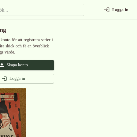
Logga in
ing
 konto för att registrera serier i
åra skick och få en överblick
gs värde.
Skapa konto
Logga in