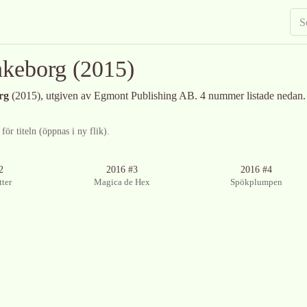
nkeborg
(2015)
rg
(2015)
, utgiven av Egmont Publishing AB
.
4 nummer listade nedan.
ör titeln (öppnas i ny flik).
Ingen bild tillgänglig
2
2016 #3
2016 #4
tter
Magica de Hex
Spökplumpen