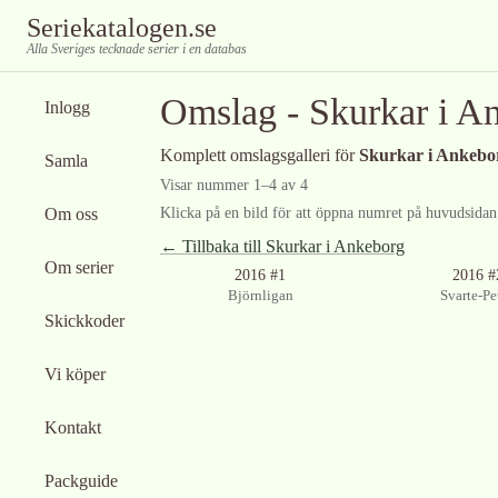
Seriekatalogen.se
Alla Sveriges tecknade serier i en databas
Omslag -
Skurkar i A
Inlogg
Komplett omslagsgalleri för
Skurkar i Ankebo
Samla
Visar nummer
1
–
4
av
4
Om oss
Klicka på en bild för att öppna numret på huvudsidan f
← Tillbaka till
Skurkar i Ankeborg
Om serier
2016 #1
2016 #
Björnligan
Svarte-Pe
Skickkoder
Vi köper
Kontakt
Packguide