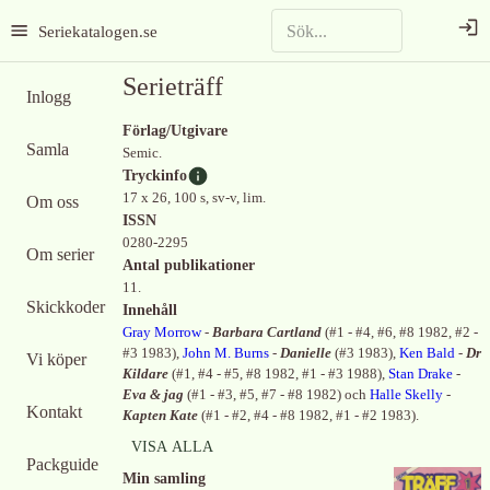
Seriekatalogen.se
Serieträff
Inlogg
Förlag/Utgivare
Samla
Semic.
Tryckinfo
17 x 26, 100 s, sv-v, lim.
Om oss
ISSN
0280-2295
Om serier
Antal publikationer
11.
Skickkoder
Innehåll
Gray Morrow
-
Barbara Cartland
(
#1 - #4, #6, #8 1982, #2 -
#3 1983
)
,
John M. Burns
-
Danielle
(
#3 1983
)
,
Ken Bald
-
Dr
Vi köper
Kildare
(
#1, #4 - #5, #8 1982, #1 - #3 1988
)
,
Stan Drake
-
Eva & jag
(
#1 - #3, #5, #7 - #8 1982
)
och
Halle Skelly
-
Kontakt
Kapten Kate
(
#1 - #2, #4 - #8 1982, #1 - #2 1983
)
.
VISA ALLA
Packguide
Min samling