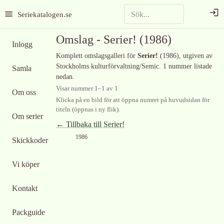
Seriekatalogen.se
Omslag -
Serier!
(1986)
Inlogg
Komplett omslagsgalleri för
Serier!
(1986)
, utgiven av
Stockholms kulturförvaltning/Semic
.
1 nummer listade
Samla
nedan.
Visar nummer
1
–
1
av
1
Om oss
Klicka på en bild för att öppna numret på huvudsidan för
titeln (öppnas i ny flik).
Om serier
← Tillbaka till
Serier!
1986
Skickkoder
Vi köper
Kontakt
Packguide