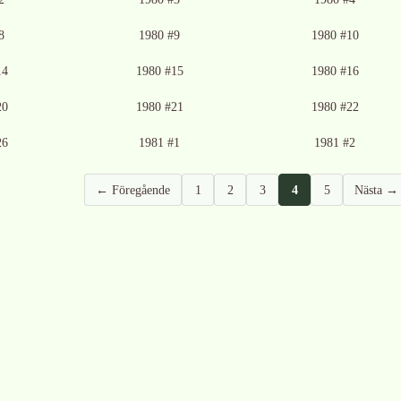
8
1980 #9
1980 #10
14
1980 #15
1980 #16
20
1980 #21
1980 #22
26
1981 #1
1981 #2
← Föregående
1
2
3
4
5
Nästa →