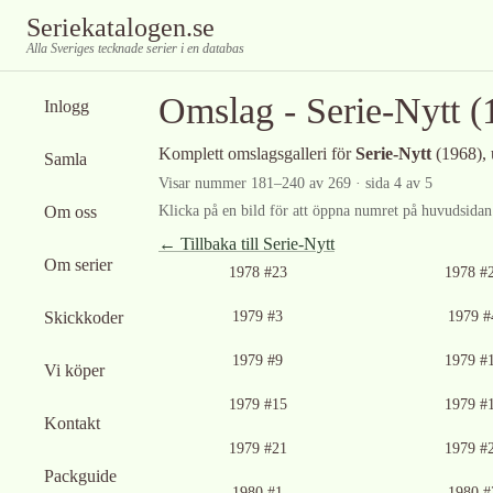
Seriekatalogen.se
Alla Sveriges tecknade serier i en databas
Omslag -
Serie-Nytt
(
Inlogg
Komplett omslagsgalleri för
Serie-Nytt
(1968)
,
Samla
Visar nummer
181
–
240
av
269
· sida 4 av 5
Om oss
Klicka på en bild för att öppna numret på huvudsidan f
← Tillbaka till
Serie-Nytt
Om serier
1978 #23
1978 #
Skickkoder
1979 #3
1979 #
1979 #9
1979 #
Vi köper
1979 #15
1979 #
Kontakt
1979 #21
1979 #
Packguide
1980 #1
1980 #