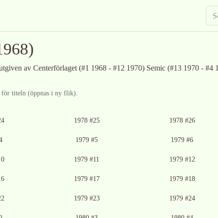
1968)
 utgiven av Centerförlaget (#1 1968 - #12 1970) Semic (#13 1970 - #4 
ör titeln (öppnas i ny flik).
24
1978 #25
1978 #26
4
1979 #5
1979 #6
10
1979 #11
1979 #12
16
1979 #17
1979 #18
22
1979 #23
1979 #24
2
1980 #3
1980 #4