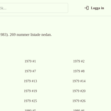
Logga in
1983)
.
269 nummer listade nedan.
1979 #1
1979 #2
1979 #7
1979 #8
1979 #13
1979 #14
1979 #19
1979 #20
1979 #25
1979 #26
1980 #5
1980 #6