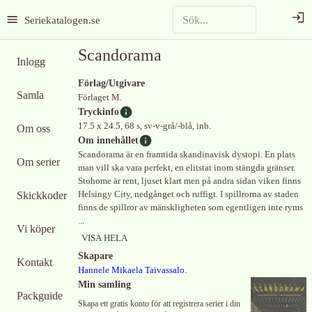
Seriekatalogen.se
Scandorama
Inlogg
Förlag/Utgivare
Samla
Förlaget M.
Tryckinfo
17.5 x 24.5, 68 s, sv-v-grå/-blå, inb.
Om oss
Om innehållet
Scandorama är en framtida skandinavisk dystopi. En plats
Om serier
man vill ska vara perfekt, en elitstat inom stängda gränser.
Stohome är rent, ljuset klart men på andra sidan viken finns
Skickkoder
Helsingy City, nedgånget och ruffigt. I spillrorna av staden
finns de spillror av mänskligheten som egentligen inte ryms
...
Vi köper
VISA HELA
Skapare
Kontakt
Hannele Mikaela Taivassalo
.
Min samling
Packguide
Skapa ett gratis konto för att registrera serier i din