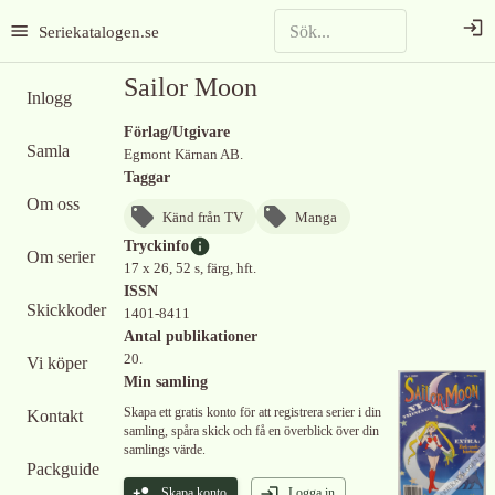
Seriekatalogen.se
Sailor Moon
Inlogg
Förlag/Utgivare
Samla
Egmont Kärnan AB.
Taggar
Om oss
Känd från TV
Manga
Tryckinfo
Om serier
17 x 26, 52 s, färg, hft.
ISSN
Skickkoder
1401-8411
Antal publikationer
20.
Vi köper
Min samling
Skapa ett gratis konto för att registrera serier i din
Kontakt
samling, spåra skick och få en överblick över din
samlings värde.
Packguide
Skapa konto
Logga in