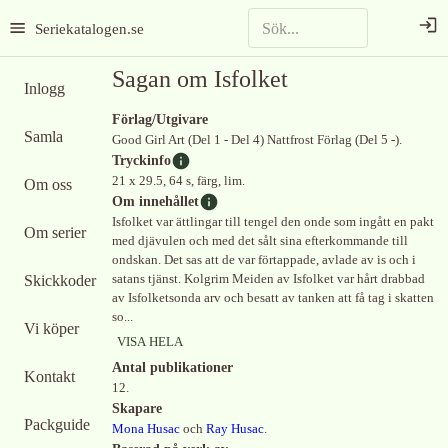
Seriekatalogen.se
Sagan om Isfolket
Inlogg
Förlag/Utgivare
Samla
Good Girl Art (Del 1 - Del 4) Nattfrost Förlag (Del 5 -).
Tryckinfo
21 x 29.5, 64 s, färg, lim.
Om oss
Om innehållet
Isfolket var ättlingar till tengel den onde som ingått en pakt
Om serier
med djävulen och med det sålt sina efterkommande till
ondskan. Det sas att de var förtappade, avlade av is och i
Skickkoder
satans tjänst. Kolgrim Meiden av Isfolket var hårt drabbad
av Isfolketsonda arv och besatt av tanken att få tag i skatten
so...
Vi köper
VISA HELA
Antal publikationer
Kontakt
12.
Skapare
Packguide
Mona Husac
och
Ray Husac
.