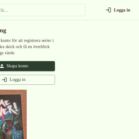
Logga in
ing
 konto för att registrera serier i
åra skick och få en överblick
gs värde.
Skapa konto
Logga in