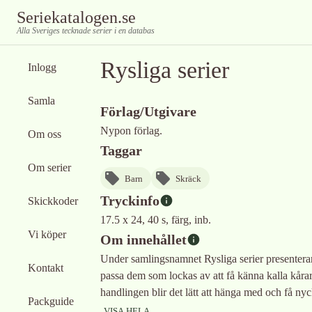
Seriekatalogen.se
Alla Sveriges tecknade serier i en databas
Rysliga serier
Inlogg
Samla
Förlag/Utgivare
Nypon förlag.
Om oss
Taggar
Om serier
Barn
Skräck
Tryckinfo
Skickkoder
17.5 x 24, 40 s, färg, inb.
Vi köper
Om innehållet
Under samlingsnamnet Rysliga serier presenterar
Kontakt
passa dem som lockas av att få känna kalla kåra
handlingen blir det lätt att hänga med och få nyck
Packguide
VISA HELA